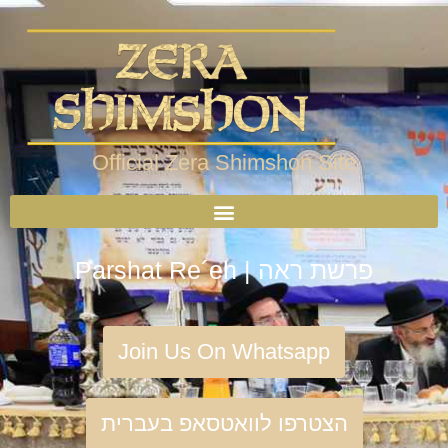
Official Zera Shimshon Site
Parshat Re´eh | פרשת ראה
Join Us On Whatsapp
הצטרפו לוואטסאפ בעברית