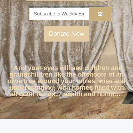
Donate Now
"And your eyes will see children and
grandchildren like the offshoots of an
olive tree around your tables, wise and
understanding, with homes filled with
all good things... wealth and honor..."