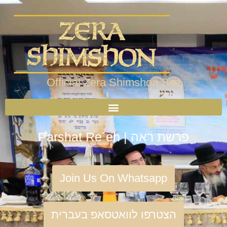
Official Zera Shimshon Site
Parshat Re´eh | פרשת ראה
Join Us On Whatsapp
הצטרפו לוואטסאפ בעברית