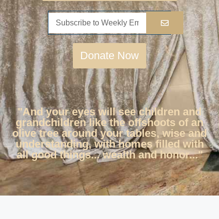
Donate Now
"And your eyes will see children and
grandchildren like the offshoots of an
olive tree around your tables, wise and
understanding, with homes filled with
all good things... wealth and honor..."