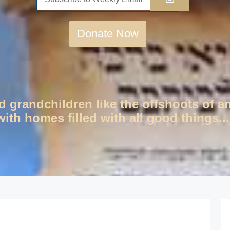
Donate Now
d grandchildren like the offshoots of a
ith homes filled with all good things...