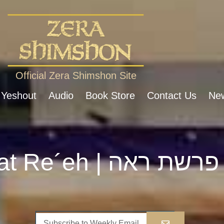
Official Zera Shimshon Site
 Yeshout
Audio
Book Store
Contact Us
New
Parshat Re´eh | פרשת ראה