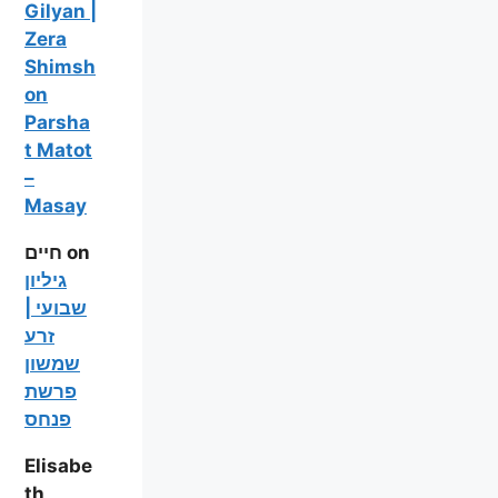
Gilyan |
Zera
Shimsh
on
Parsha
t Matot
–
Masay
חיים
on
גיליון
שבועי |
זרע
שמשון
פרשת
פנחס
Elisabe
th