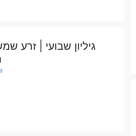
גיליון שבועי | זרע שמ
ה
l