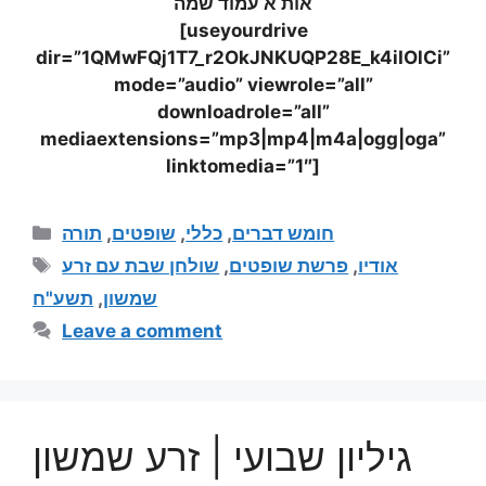
אות א עמוד שמה
[useyourdrive
dir=”1QMwFQj1T7_r2OkJNKUQP28E_k4iIOlCi”
mode=”audio” viewrole=”all”
downloadrole=”all”
mediaextensions=”mp3|mp4|m4a|ogg|oga”
linktomedia=”1″]
תורה
,
שופטים
,
כללי
,
חומש דברים
שולחן שבת עם זרע
,
פרשת שופטים
,
אודיו
תשע"ח
,
שמשון
Leave a comment
גיליון שבועי | זרע שמשון