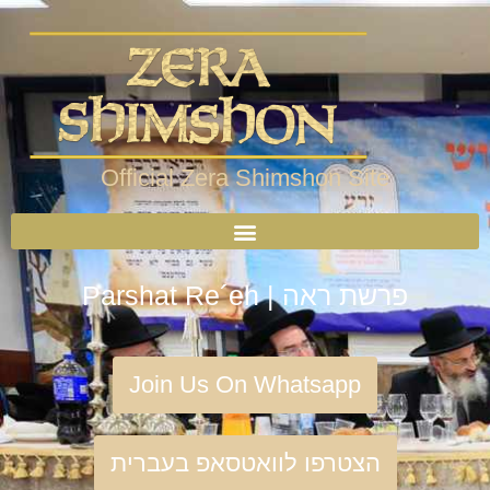
Official Zera Shimshon Site
Parshat Re´eh | פרשת ראה
Join Us On Whatsapp
הצטרפו לוואטסאפ בעברית