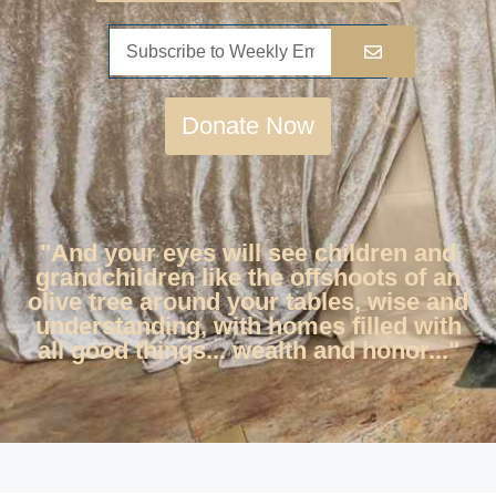
Donate Now
"And your eyes will see children and
grandchildren like the offshoots of an
olive tree around your tables, wise and
understanding, with homes filled with
all good things... wealth and honor..."