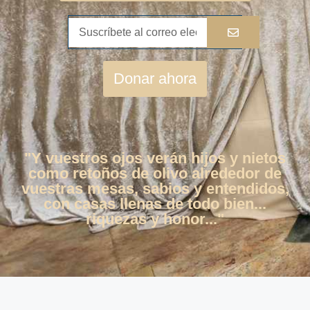
Donar ahora
"Y vuestros ojos verán hijos y nietos
como retoños de olivo alrededor de
vuestras mesas, sabios y entendidos,
con casas llenas de todo bien...
riquezas y honor..."