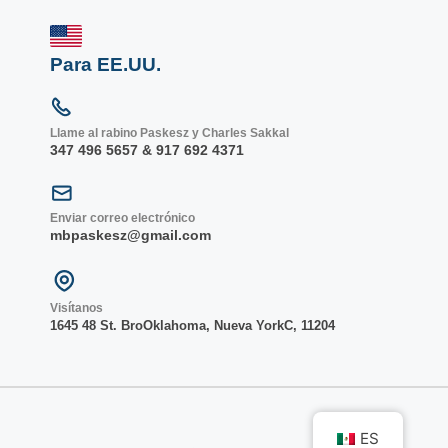
Para EE.UU.
Llame al rabino Paskesz y Charles Sakkal
347 496 5657 & 917 692 4371
Enviar correo electrónico
mbpaskesz@gmail.com
Visítanos
1645 48 St. Bro
Oklahoma, Nueva York
C, 1
1204
ES