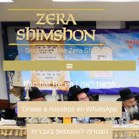
Sitio oficial de Zera Shimshon
Parshat Re´eh | פרשת ראה
Únase a nosotros en WhatsApp
הצטרפו לוואטסאפ בעברית