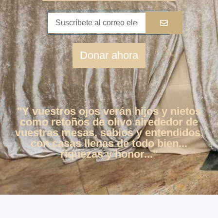
Donar ahora
"Y vuestros ojos verán hijos y nietos
como retoños de olivo alrededor de
vuestras mesas, sabios y entendidos,
con casas llenas de todo bien...
riquezas y honor..."