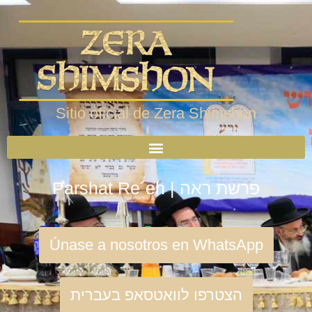
Sitio oficial de Zera Shimshon
Parshat Re´eh | פרשת ראה
Únase a nosotros en WhatsApp
הצטרפו לוואטסאפ בעברית