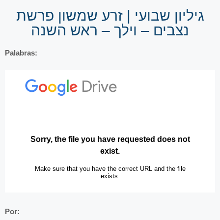
גיליון שבועי | זרע שמשון פרשת
נצבים – וילך – ראש השנה
Palabras:
Por: