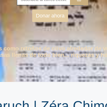
Donar ahora
os como retoños de olivo alrededor de 
as llenas de todo bien... riquezas y ho
aruch | Zéra Chi