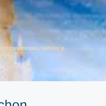
vuestras mesas, sabios y
nor..."
mchon