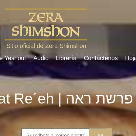
Sitio oficial de Zera Shimshon
de Yeshout
Audio
Librería
Contáctenos
Hoja
Parshat Re´eh | פרשת ראה