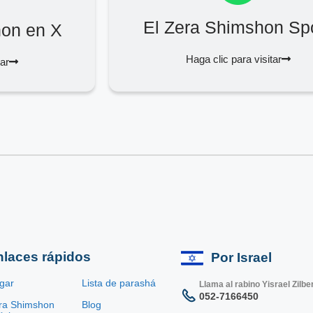
El Zera Shimshon Spo
hon en X
Haga clic para visitar
tar
nlaces rápidos
Por Israel
gar
Lista de parashá
Llama al rabino Yisrael Zilbe
052-7166450
ra Shimshon
Blog