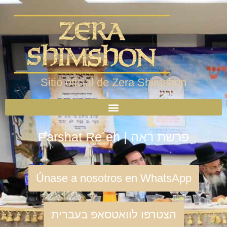
Sitio oficial de Zera Shimshon
Parshat Re´eh | פרשת ראה
Únase a nosotros en WhatsApp
הצטרפו לוואטסאפ בעברית