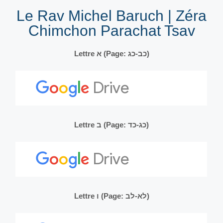
Le Rav Michel Baruch | Zéra
Chimchon Parachat Tsav
Lettre א (Page: כב-כג)
Lettre ב (Page: כג-כד)
Lettre ו (Page: לא-לב)