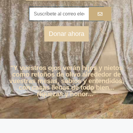
Donar ahora
"Y vuestros ojos verán hijos y nietos
como retoños de olivo alrededor de
vuestras mesas, sabios y entendidos,
con casas llenas de todo bien...
riquezas y honor..."