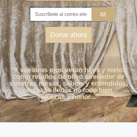
Donar ahora
"Y vuestros ojos verán hijos y nietos
como retoños de olivo alrededor de
vuestras mesas, sabios y entendidos,
con casas llenas de todo bien...
riquezas y honor..."