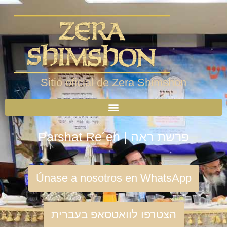
Sitio oficial de Zera Shimshon
Parshat Re´eh | פרשת ראה
Únase a nosotros en WhatsApp
הצטרפו לוואטסאפ בעברית