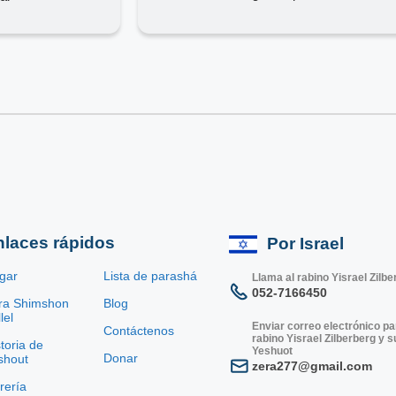
nlaces rápidos
Por Israel
gar
Lista de parashá
Llama al rabino Yisrael Zilbe
052-7166450
ra Shimshon
Blog
lel
Enviar correo electrónico pa
Contáctenos
rabino Yisrael Zilberberg y 
toria de
Yeshuot
Donar
shout
zera277@gmail.com
brería