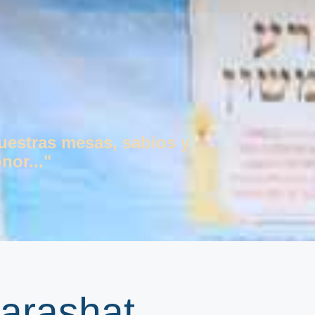
vuestras mesas, sabios y
nor..."
arashat