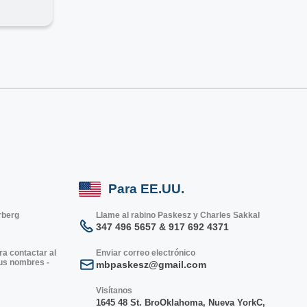
Para EE.UU.
rberg
Llame al rabino Paskesz y Charles Sakkal
347 496 5657 & 917 692 4371
ra contactar al
Enviar correo electrónico
sus nombres -
mbpaskesz@gmail.com
Visítanos
1645 48 St. Bro
Oklahoma, Nueva York
C,