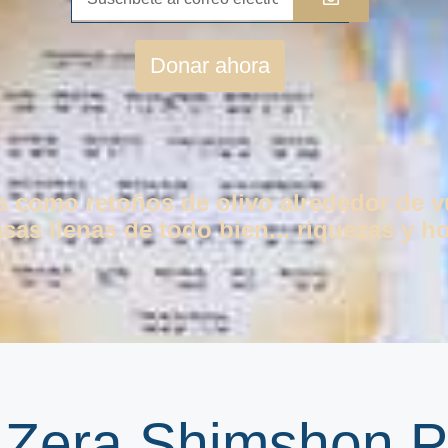
Donar ahora
os como retoños de olivo alrededor de 
as llenas de todo bien... riquezas y ho
| Zera Shimshon P