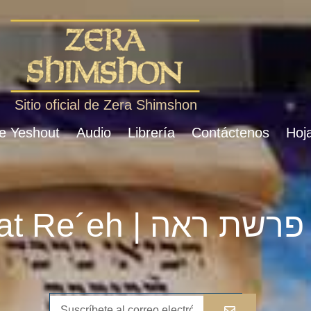
Sitio oficial de Zera Shimshon
de Yeshout
Audio
Librería
Contáctenos
Hoja
Parshat Re´eh | פרשת ראה