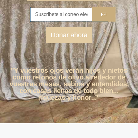
Donar ahora
"Y vuestros ojos verán hijos y nietos
como retoños de olivo alrededor de
vuestras mesas, sabios y entendidos,
con casas llenas de todo bien...
riquezas y honor..."