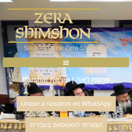
Sitio oficial de Zera Shimshon
Parshat Re´eh | פרשת ראה
Únase a nosotros en WhatsApp
הצטרפו לוואטסאפ בעברית