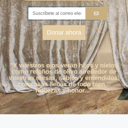
Donar ahora
"Y vuestros ojos verán hijos y nietos
como retoños de olivo alrededor de
vuestras mesas, sabios y entendidos,
con casas llenas de todo bien...
riquezas y honor..."