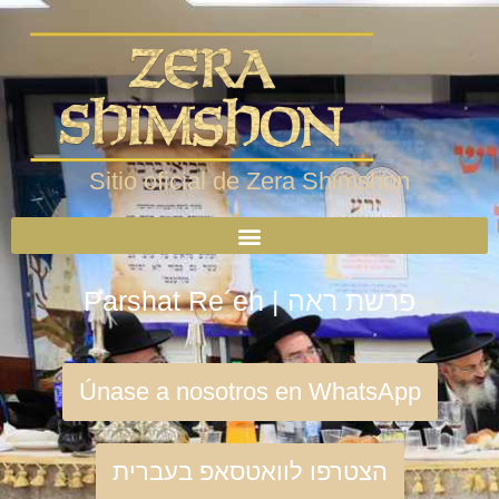
Sitio oficial de Zera Shimshon
Parshat Re´eh | פרשת ראה
Únase a nosotros en WhatsApp
הצטרפו לוואטסאפ בעברית