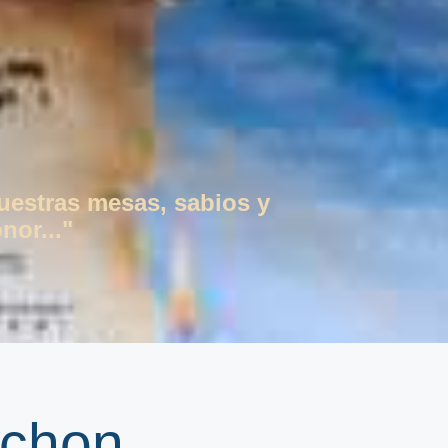
vuestras mesas, sabios y
nor..."
mchon