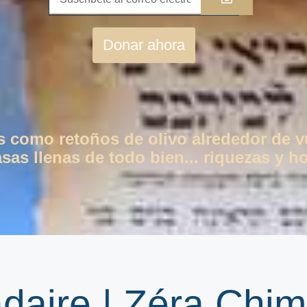
Donar ahora
os como retoños de olivo alrededor de 
as llenas de todo bien... riquezas y ho
daire | Zéra Chi