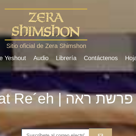
Sitio oficial de Zera Shimshon
de Yeshout
Audio
Librería
Contáctenos
Hoja
Parshat Re´eh | פרשת ראה