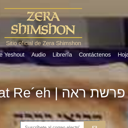
Sitio oficial de Zera Shimshon
de Yeshout
Audio
Librería
Contáctenos
Hoja
Parshat Re´eh | פרשת ראה