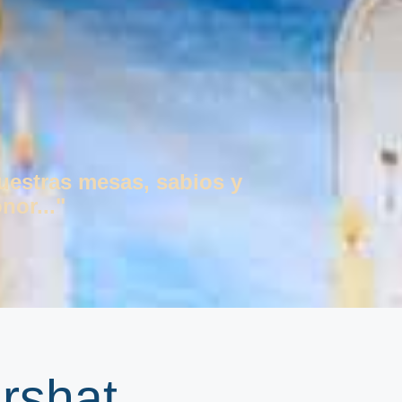
vuestras mesas, sabios y
nor..."
rshat