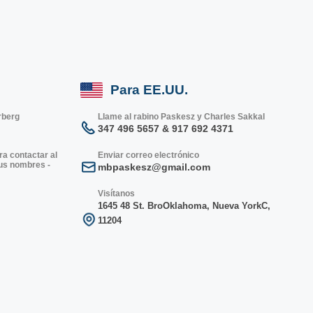
Para EE.UU.
rberg
Llame al rabino Paskesz y Charles Sakkal
347 496 5657 & 917 692 4371
ra contactar al
Enviar correo electrónico
sus nombres -
mbpaskesz@gmail.com
Visítanos
1645 48 St. Bro
Oklahoma, Nueva York
C,
1
1204