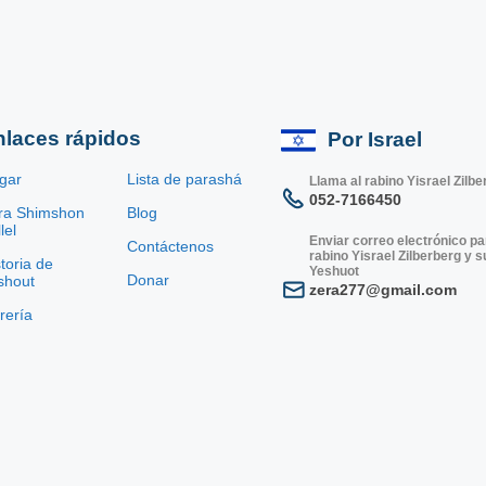
nlaces rápidos
Por Israel
gar
Lista de parashá
Llama al rabino Yisrael Zilbe
052-7166450
ra Shimshon
Blog
lel
Enviar correo electrónico pa
Contáctenos
rabino Yisrael Zilberberg y 
toria de
Yeshuot
Donar
shout
zera277@gmail.com
brería