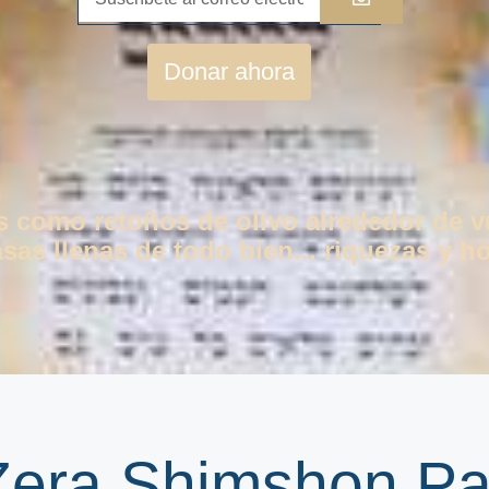
Donar ahora
os como retoños de olivo alrededor de 
as llenas de todo bien... riquezas y ho
 Zera Shimshon Pa