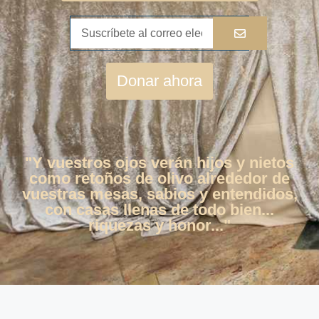
Donar ahora
"Y vuestros ojos verán hijos y nietos
como retoños de olivo alrededor de
vuestras mesas, sabios y entendidos,
con casas llenas de todo bien...
riquezas y honor..."