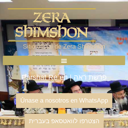
Sitio oficial de Zera Shimshon
Parshat Re´eh | פרשת ראה
Únase a nosotros en WhatsApp
הצטרפו לוואטסאפ בעברית