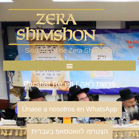
Sitio oficial de Zera Shimshon
Parshat Re´eh | פרשת ראה
Únase a nosotros en WhatsApp
הצטרפו לוואטסאפ בעברית