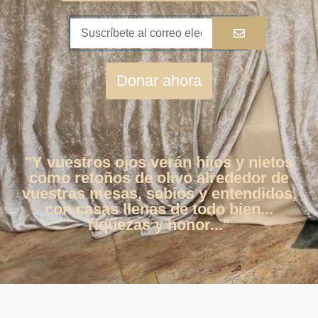
Donar ahora
"Y vuestros ojos verán hijos y nietos
como retoños de olivo alrededor de
vuestras mesas, sabios y entendidos,
con casas llenas de todo bien...
riquezas y honor..."