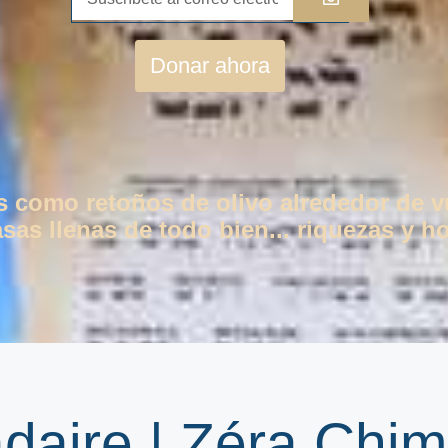
Donar ahora
os como retoños de olivo alrededor de 
as llenas de todo bien... riquezas y ho
daire | Zéra Chi