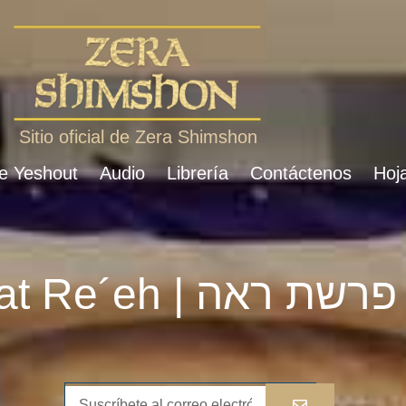
Sitio oficial de Zera Shimshon
de Yeshout
Audio
Librería
Contáctenos
Hoja
Parshat Re´eh | פרשת ראה