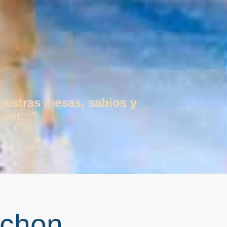
vuestras mesas, sabios y
nor..."
mchon