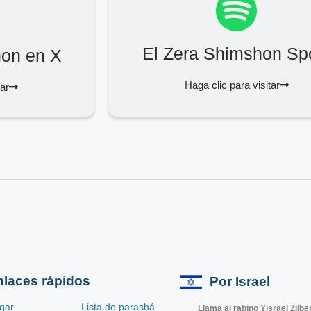
El Zera Shimshon Spo
hon en X
Haga clic para visitar
tar
nlaces rápidos
Por Israel
gar
Lista de parashá
Llama al rabino Yisrael Zilbe