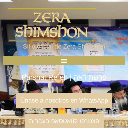
Sitio oficial de Zera Shimshon
Parshat Re´eh | פרשת ראה
Únase a nosotros en WhatsApp
הצטרפו לוואטסאפ בעברית