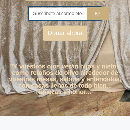
Donar ahora
"Y vuestros ojos verán hijos y nietos
como retoños de olivo alrededor de
vuestras mesas, sabios y entendidos,
con casas llenas de todo bien...
riquezas y honor..."