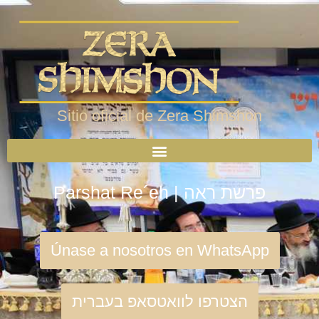
Sitio oficial de Zera Shimshon
Parshat Re´eh | פרשת ראה
Únase a nosotros en WhatsApp
הצטרפו לוואטסאפ בעברית