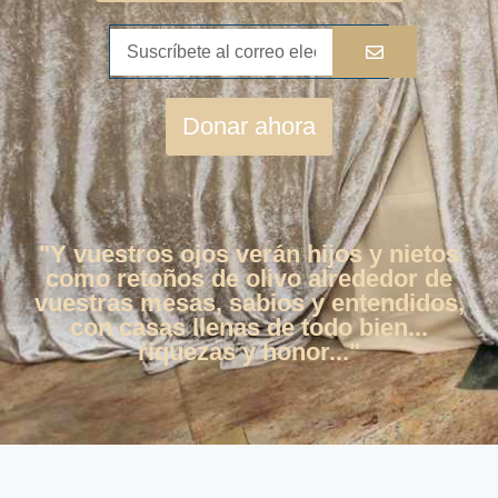
Donar ahora
"Y vuestros ojos verán hijos y nietos
como retoños de olivo alrededor de
vuestras mesas, sabios y entendidos,
con casas llenas de todo bien...
riquezas y honor..."