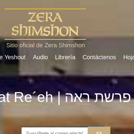
Sitio oficial de Zera Shimshon
de Yeshout
Audio
Librería
Contáctenos
Hoja
Parshat Re´eh | פרשת ראה