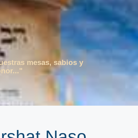
vuestras mesas, sabios y
nor..."
arshat Naso