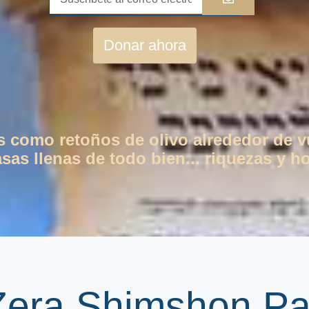
Donar ahora
os como retoños de olivo alrededor de 
as llenas de todo bien... riquezas y ho
 Zera Shimshon P