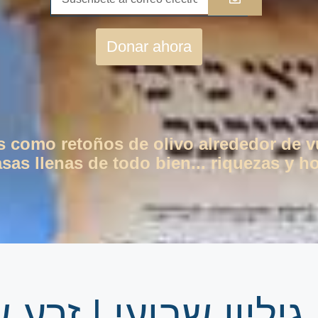
Donar ahora
os como retoños de olivo alrededor de 
as llenas de todo bien... riquezas y ho
ע שמשון פרשת מסעי