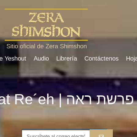
Sitio oficial de Zera Shimshon
de Yeshout
Audio
Librería
Contáctenos
Hoja
Parshat Re´eh | פרשת ראה