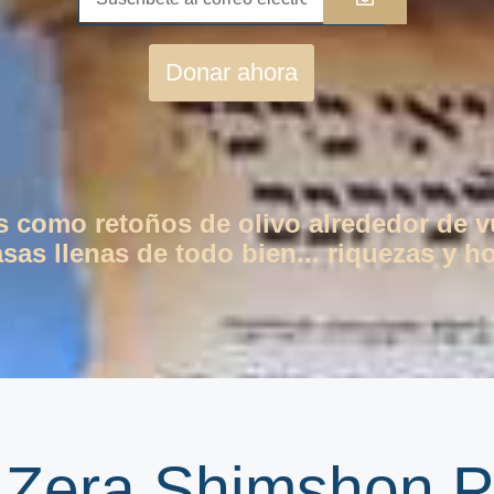
Donar ahora
os como retoños de olivo alrededor de 
as llenas de todo bien... riquezas y ho
| Zera Shimshon 