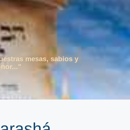
vuestras mesas, sabios y
nor..."
Parashá