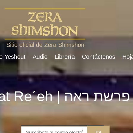
Sitio oficial de Zera Shimshon
de Yeshout
Audio
Librería
Contáctenos
Hoja
Parshat Re´eh | פרשת ראה