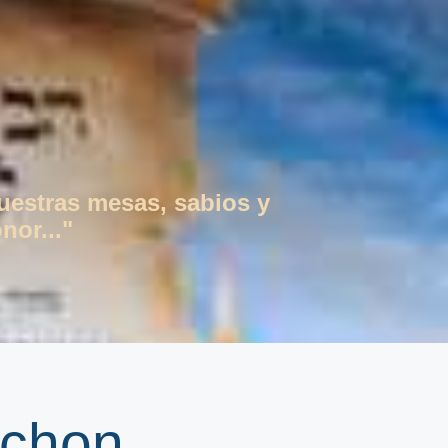
vuestras mesas, sabios y
nor..."
mchon