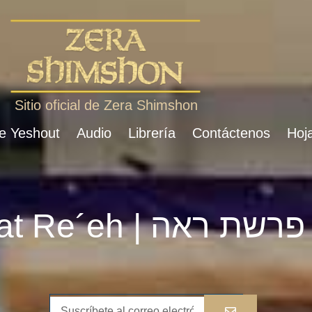
Sitio oficial de Zera Shimshon
de Yeshout
Audio
Librería
Contáctenos
Hoja
Parshat Re´eh | פרשת ראה