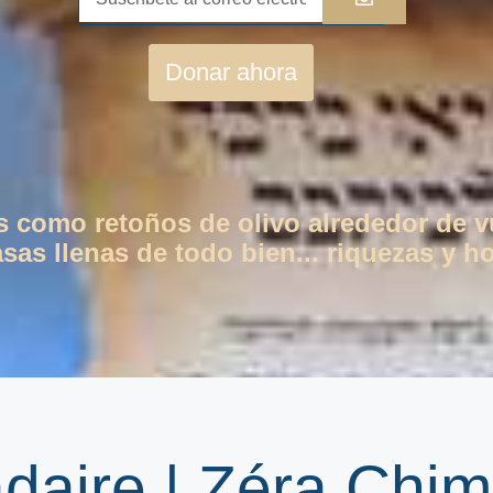
Donar ahora
os como retoños de olivo alrededor de 
as llenas de todo bien... riquezas y ho
daire | Zéra Chi