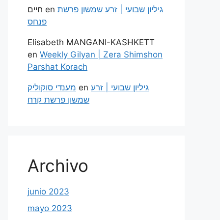
חיים
en
גיליון שבועי | זרע שמשון פרשת
פנחס
Elisabeth MANGANI-KASHKETT
en
Weekly Gilyan | Zera Shimshon
Parshat Korach
מענדי סוקוליק
en
גיליון שבועי | זרע
שמשון פרשת קרח
Archivo
junio 2023
mayo 2023