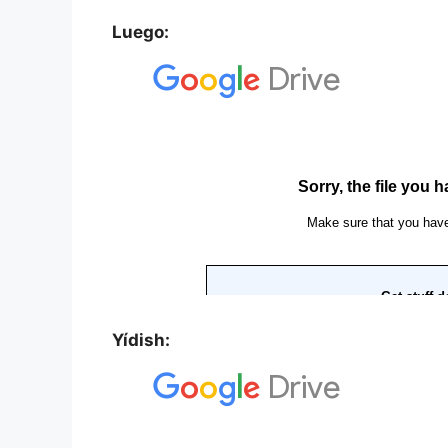
Luego:
Yídish: