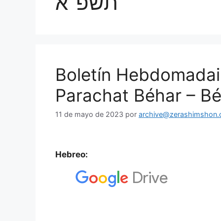
תשפ”א
Boletín Hebdomadai
Parachat Béhar – B
11 de mayo de 2023
por
archive@zerashimshon.c
Hebreo: