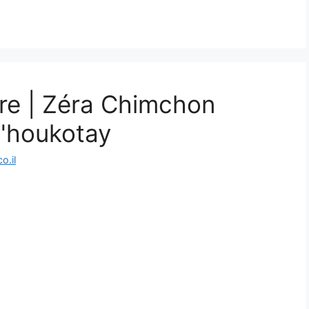
re | Zéra Chimchon
é'houkotay
o.il