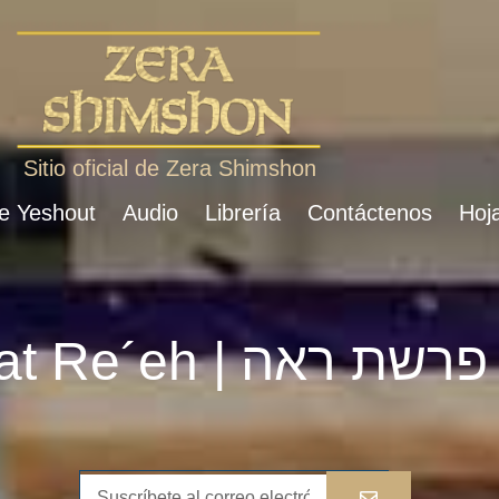
Sitio oficial de Zera Shimshon
de Yeshout
Audio
Librería
Contáctenos
Hoja
Parshat Re´eh | פרשת ראה