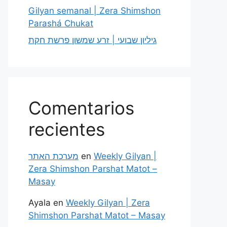
Gilyan semanal | Zera Shimshon
Parashá Chukat
גיליון שבועי | זרע שמשון פרשת חקת
Comentarios
recientes
מערכת האתר
en
Weekly Gilyan |
Zera Shimshon Parshat Matot –
Masay
Ayala
en
Weekly Gilyan | Zera
Shimshon Parshat Matot – Masay