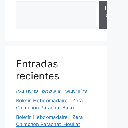
Hojas
de la
Torá
Entradas
recientes
גיליון שבועי | זרע שמשון פרשת בלק
Boletín Hebdomadaire | Zéra
Chimchon Parachat Balak
Boletín Hebdomadaire | Zéra
Chimchon Parachat 'Houkat