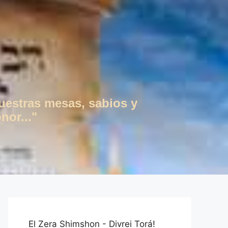
vuestras mesas, sabios y
nor..."
El Zera Shimshon - Divrei Torá!