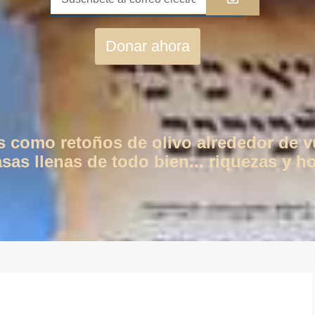
Donar ahora
os como retoños de olivo alrededor de 
as llenas de todo bien... riquezas y ho