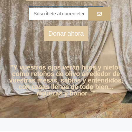
Donar ahora
"Y vuestros ojos verán hijos y nietos
como retoños de olivo alrededor de
vuestras mesas, sabios y entendidos,
con casas llenas de todo bien...
riquezas y honor..."