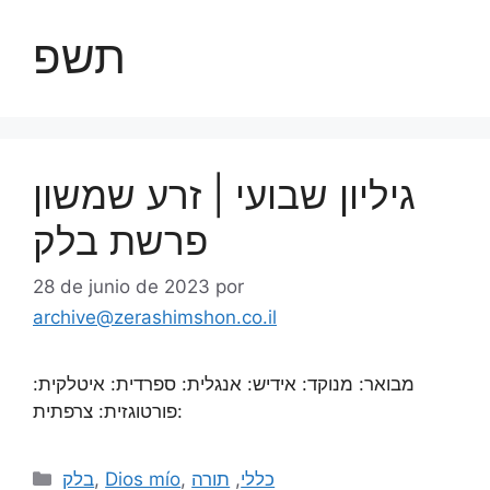
תשפ
גיליון שבועי | זרע שמשון
פרשת בלק
28 de junio de 2023
por
archive@zerashimshon.co.il
מבואר: מנוקד: אידיש: אנגלית: ספרדית: איטלקית:
פורטוגזית: צרפתית:
בלק
,
Dios mío
,
תורה
,
כללי