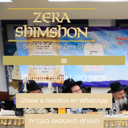
Sitio oficial de Zera Shimshon
Parshat Re´eh | פרשת ראה
Únase a nosotros en WhatsApp
הצטרפו לוואטסאפ בעברית