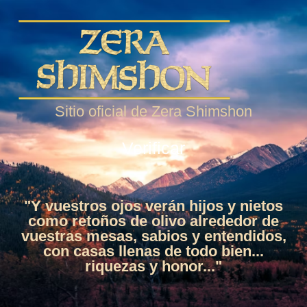
Sitio oficial de Zera Shimshon
Verificar
"Y vuestros ojos verán hijos y nietos
como retoños de olivo alrededor de
vuestras mesas, sabios y entendidos,
con casas llenas de todo bien...
riquezas y honor..."