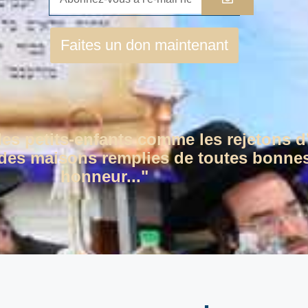
Faites un don maintenant
des petits-enfants comme les rejetons d
c des maisons remplies de toutes bonnes
honneur..."