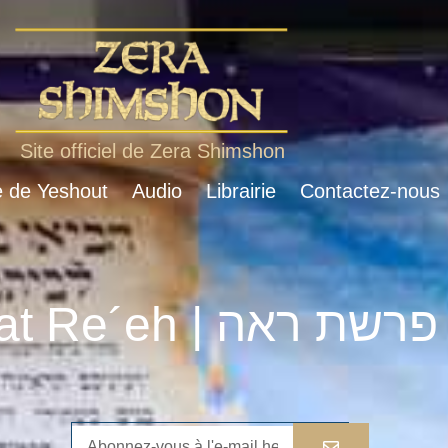
Site officiel de Zera Shimshon
e de Yeshout
Audio
Librairie
Contactez-nous
Parshat Re´eh | פרשת ראה