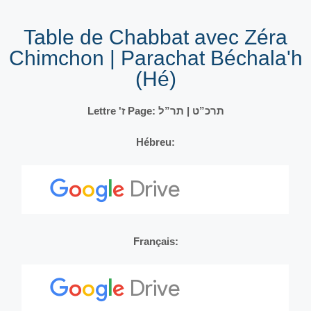
Table de Chabbat avec Zéra
Chimchon | Parachat Béchala'h
(Hé)
Lettre 'ז Page: תרכ”ט | תר”ל
Hébreu:
Français: