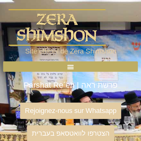
Site officiel de Zera Shimshon
Parshat Re´eh | פרשת ראה
Rejoignez-nous sur Whatsapp
הצטרפו לוואטסאפ בעברית