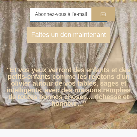
Faites un don maintenant
"Et vos yeux verront des enfants et des
petits-enfants comme les rejetons d'un
olivier autour de vos tables, sages et
intelligents, avec des maisons remplies
de toutes bonnes choses... richesse et
honneur..."