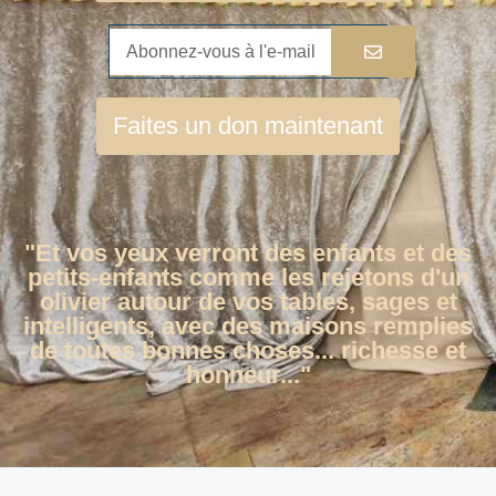
Faites un don maintenant
"Et vos yeux verront des enfants et des
petits-enfants comme les rejetons d'un
olivier autour de vos tables, sages et
intelligents, avec des maisons remplies
de toutes bonnes choses... richesse et
honneur..."