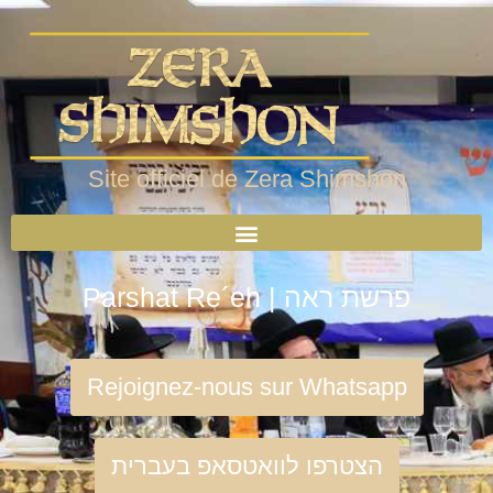
Site officiel de Zera Shimshon
Parshat Re´eh | פרשת ראה
Rejoignez-nous sur Whatsapp
הצטרפו לוואטסאפ בעברית