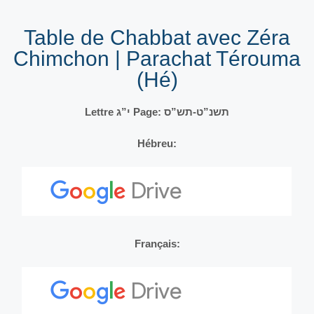
Table de Chabbat avec Zéra
Chimchon | Parachat Térouma
(Hé)
Lettre י”ג Page: תשנ”ט-תש”ס
Hébreu:
Français: