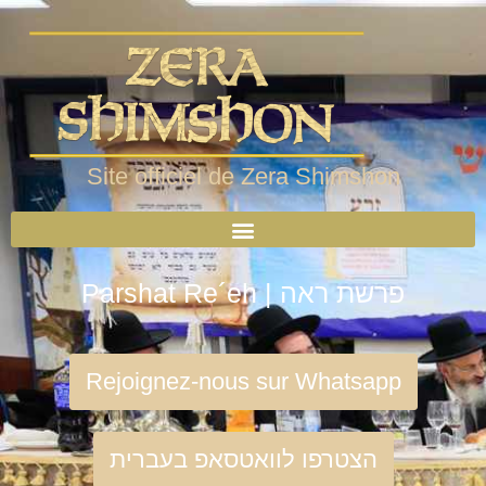
Site officiel de Zera Shimshon
Parshat Re´eh | פרשת ראה
Rejoignez-nous sur Whatsapp
הצטרפו לוואטסאפ בעברית