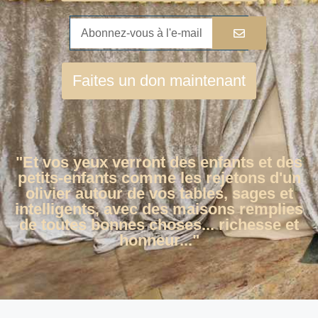
Faites un don maintenant
"Et vos yeux verront des enfants et des
petits-enfants comme les rejetons d'un
olivier autour de vos tables, sages et
intelligents, avec des maisons remplies
de toutes bonnes choses... richesse et
honneur..."