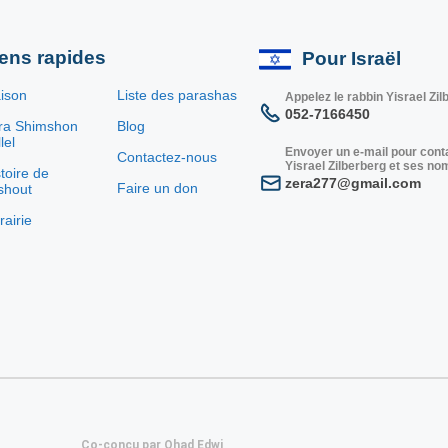
iens rapides
Pour Israël
ison
Liste des parashas
Appelez le rabbin Yisrael Zil
052-7166450
ra Shimshon
Blog
lel
Envoyer un e-mail pour conta
Contactez-nous
Yisrael Zilberberg et ses no
toire de
zera277@gmail.com
Faire un don
shout
rairie
Co-conçu par Ohad Edwi