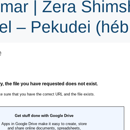
Amar | Zera Shim
l – Pekudei (héb