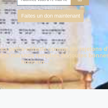
Faites un don maintenant
des petits-enfants comme les rejetons d
c des maisons remplies de toutes bonnes
honneur..."