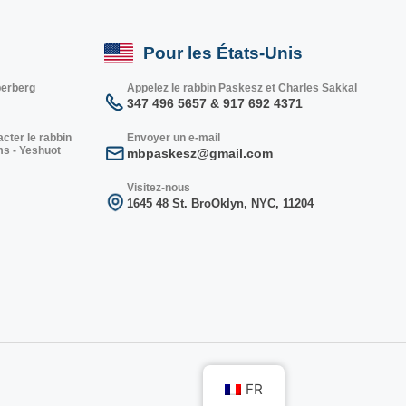
Pour les États-Unis
berberg
Appelez le rabbin Paskesz et Charles Sakkal
347 496 5657 & 917 692 4371
cter le rabbin
Envoyer un e-mail
ms - Yeshuot
mbpaskesz@gmail.com
Visitez-nous
1645 48 St. Bro
Oklyn, NY
C, 1
1204
FR