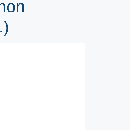
shon
.)