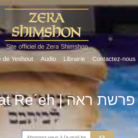
Site officiel de Zera Shimshon
e de Yeshout
Audio
Librairie
Contactez-nous
Parshat Re´eh | פרשת ראה