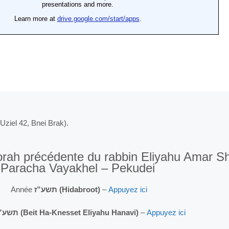
Uziel 42, Bnei Brak).
Torah précédente du rabbin Eliyahu Amar S
Paracha Vayakhel – Pekudei
Année
תשע”ז (Hidabroot)
–
Appuyez ici
תשע”ז (Beit Ha-Knesset Eliyahu Hanavi)
–
Appuyez ici