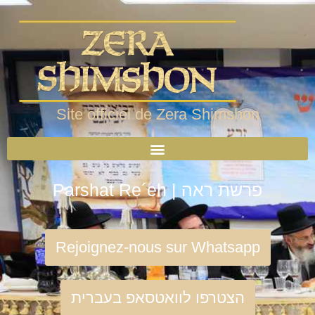
Site officiel de Zera Shimshon
Parshat Re´eh | פרשת ראה
Rejoignez-nous sur Whatsapp
הצטרפו לוואטסאפ בעברית