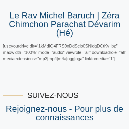
Le Rav Michel Baruch | Zéra
Chimchon Parachat Dévarim
(Hé)
[useyourdrive dir=”1kMdIQ4FRS9nDdSeio0SNidgDCtKvIipz”
maxwidth=”100%” mode=”audio” viewrole=”all” downloadrole=”all”
mediaextensions=”mp3|mp4|m4a|ogg|oga” linktomedia=”1″]
SUIVEZ-NOUS
Rejoignez-nous - Pour plus de
connaissances