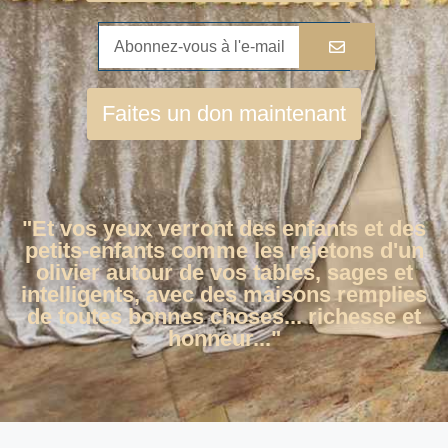
Faites un don maintenant
"Et vos yeux verront des enfants et des
petits-enfants comme les rejetons d'un
olivier autour de vos tables, sages et
intelligents, avec des maisons remplies
de toutes bonnes choses... richesse et
honneur..."