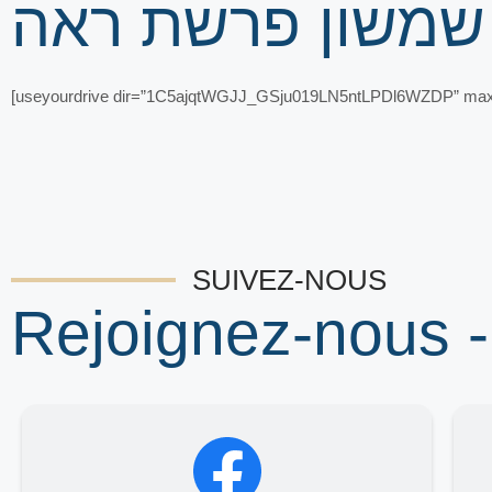
 שמשון פרשת ראה
[useyourdrive dir=”1C5ajqtWGJJ_GSju019LN5ntLPDl6WZDP” maxwidt
SUIVEZ-NOUS
Rejoignez-nous -