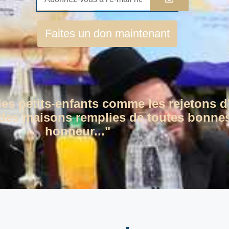
Faites un don maintenant
des petits-enfants comme les rejetons d
c des maisons remplies de toutes bonnes
honneur..."