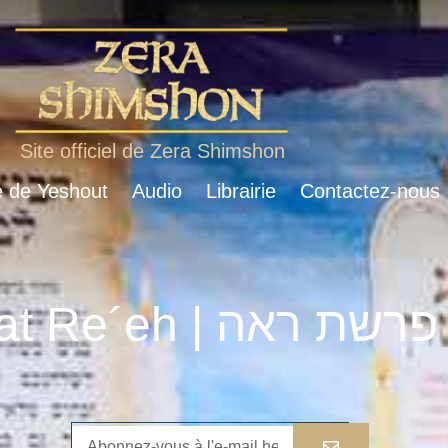
Site officiel de Zera Shimshon
e de Yeshout
Audio
Librairie
Contactez-nous
Parshat Re´eh | פרשת ראה