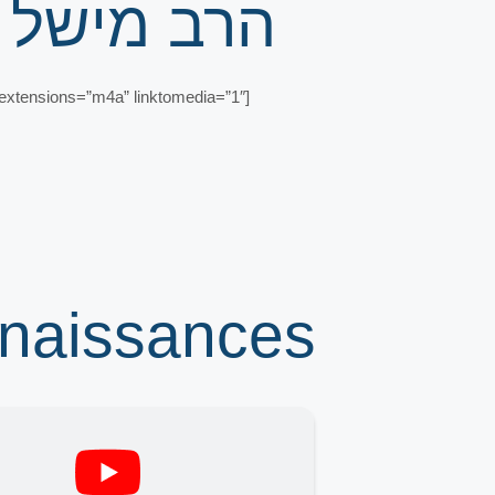
הרב מישל ב
xtensions=”m4a” linktomedia=”1″]
nnaissances