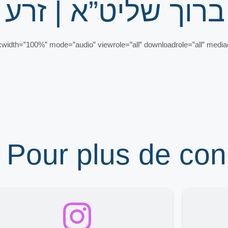
רוך שליט”א | זרע
h=”100%” mode=”audio” viewrole=”all” downloadrole=”all” mediae
 Pour plus de co