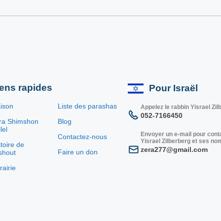
iens rapides
Pour Israël
ison
Liste des parashas
Appelez le rabbin Yisrael Zil
052-7166450
ra Shimshon
Blog
lel
Envoyer un e-mail pour conta
Contactez-nous
Yisrael Zilberberg et ses no
toire de
zera277@gmail.com
Faire un don
shout
rairie