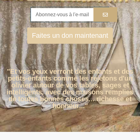
Faites un don maintenant
"Et vos yeux verront des enfants et des
petits-enfants comme les rejetons d'un
olivier autour de vos tables, sages et
intelligents, avec des maisons remplies
de toutes bonnes choses... richesse et
honneur..."