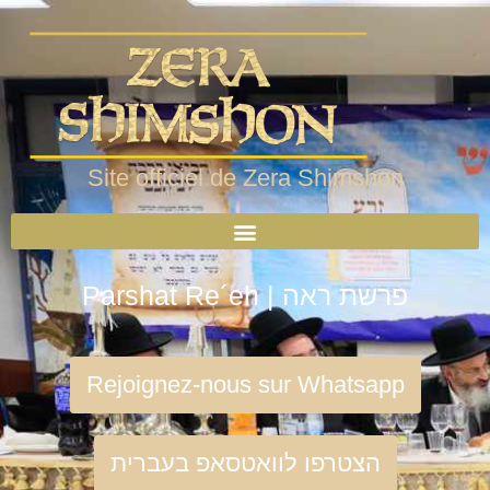
Site officiel de Zera Shimshon
Parshat Re´eh | פרשת ראה
Rejoignez-nous sur Whatsapp
הצטרפו לוואטסאפ בעברית