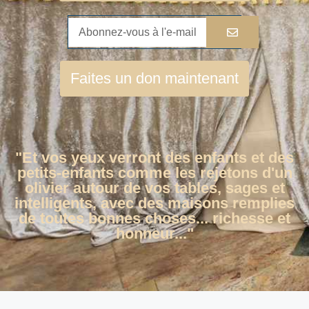
Faites un don maintenant
"Et vos yeux verront des enfants et des
petits-enfants comme les rejetons d'un
olivier autour de vos tables, sages et
intelligents, avec des maisons remplies
de toutes bonnes choses... richesse et
honneur..."