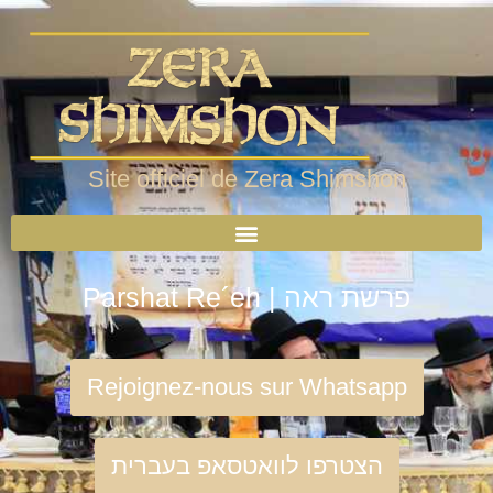
Site officiel de Zera Shimshon
Parshat Re´eh | פרשת ראה
Rejoignez-nous sur Whatsapp
הצטרפו לוואטסאפ בעברית