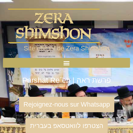
Site officiel de Zera Shimshon
Parshat Re´eh | פרשת ראה
Rejoignez-nous sur Whatsapp
הצטרפו לוואטסאפ בעברית