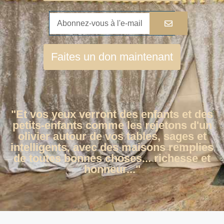
Faites un don maintenant
"Et vos yeux verront des enfants et des
petits-enfants comme les rejetons d'un
olivier autour de vos tables, sages et
intelligents, avec des maisons remplies
de toutes bonnes choses... richesse et
honneur..."