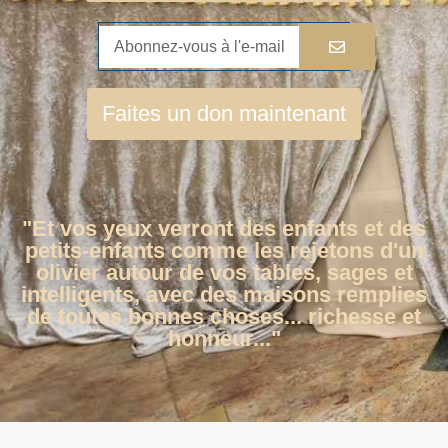
Faites un don maintenant
"Et vos yeux verront des enfants et des
petits-enfants comme les rejetons d'un
olivier autour de vos tables, sages et
intelligents, avec des maisons remplies
de toutes bonnes choses... richesse et
honneur..."