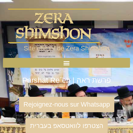
Site officiel de Zera Shimshon
Parshat Re´eh | פרשת ראה
Rejoignez-nous sur Whatsapp
הצטרפו לוואטסאפ בעברית