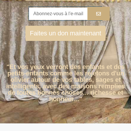
Faites un don maintenant
"Et vos yeux verront des enfants et des
petits-enfants comme les rejetons d'un
olivier autour de vos tables, sages et
intelligents, avec des maisons remplies
de toutes bonnes choses... richesse et
honneur..."