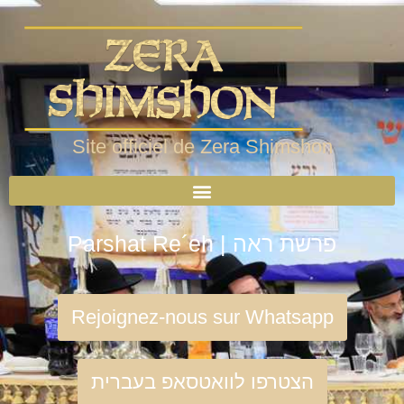
Site officiel de Zera Shimshon
Parshat Re´eh | פרשת ראה
Rejoignez-nous sur Whatsapp
הצטרפו לוואטסאפ בעברית