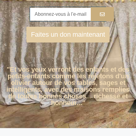
Faites un don maintenant
"Et vos yeux verront des enfants et des
petits-enfants comme les rejetons d'un
olivier autour de vos tables, sages et
intelligents, avec des maisons remplies
de toutes bonnes choses... richesse et
honneur..."