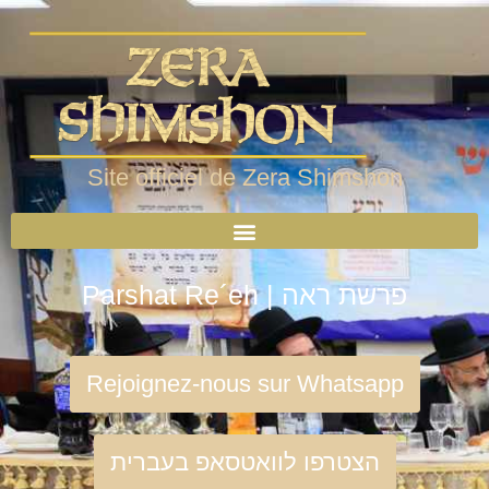
Site officiel de Zera Shimshon
Parshat Re´eh | פרשת ראה
Rejoignez-nous sur Whatsapp
הצטרפו לוואטסאפ בעברית