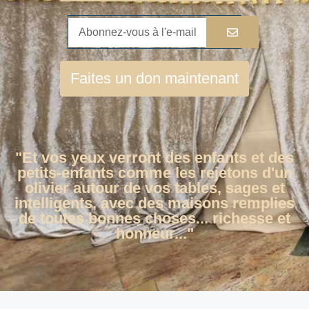
Faites un don maintenant
"Et vos yeux verront des enfants et des
petits-enfants comme les rejetons d'un
olivier autour de vos tables, sages et
intelligents, avec des maisons remplies
de toutes bonnes choses... richesse et
honneur..."