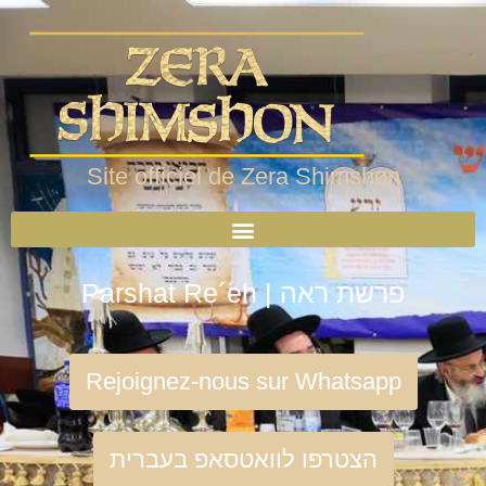
Site officiel de Zera Shimshon
Parshat Re´eh | פרשת ראה
Rejoignez-nous sur Whatsapp
הצטרפו לוואטסאפ בעברית