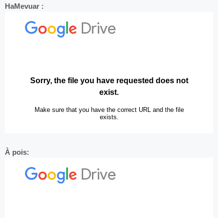
HaMevuar :
À pois: