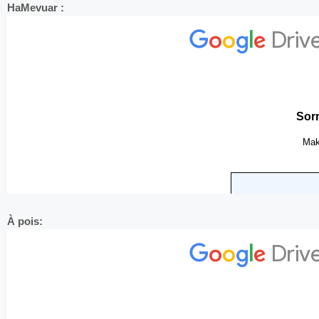
HaMevuar :
À pois: