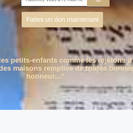
Faites un don maintenant
des petits-enfants comme les rejetons d
c des maisons remplies de toutes bonnes
honneur..."