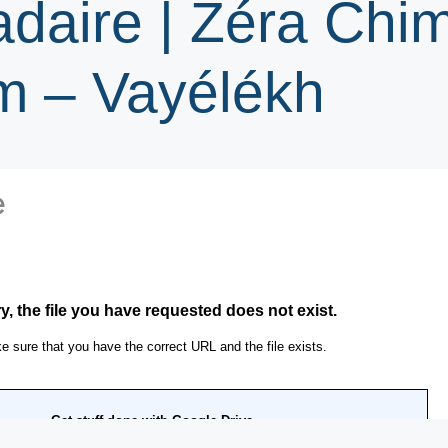
adaire | Zéra Chi
m – Vayélékh