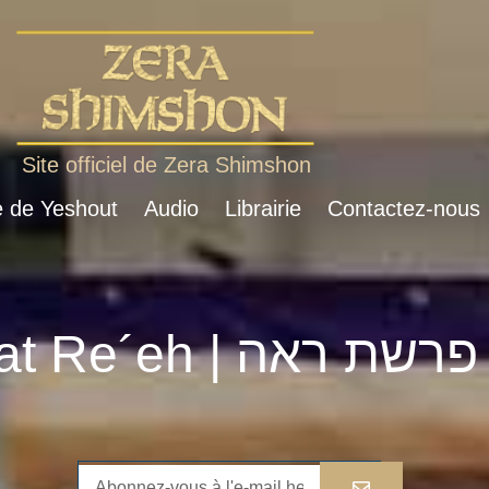
Site officiel de Zera Shimshon
e de Yeshout
Audio
Librairie
Contactez-nous
Parshat Re´eh | פרשת ראה