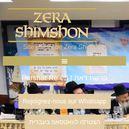
Site officiel de Zera Shimshon
Parshat Re´eh | פרשת ראה
Rejoignez-nous sur Whatsapp
הצטרפו לוואטסאפ בעברית