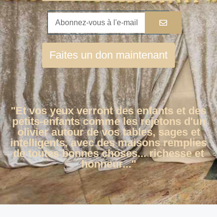
Faites un don maintenant
"Et vos yeux verront des enfants et des
petits-enfants comme les rejetons d'un
olivier autour de vos tables, sages et
intelligents, avec des maisons remplies
de toutes bonnes choses... richesse et
honneur..."