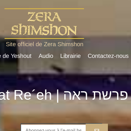
Site officiel de Zera Shimshon
e de Yeshout
Audio
Librairie
Contactez-nous
Parshat Re´eh | פרשת ראה