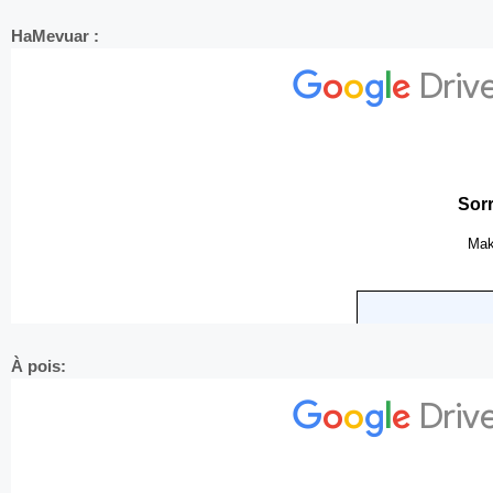
HaMevuar :
À pois: