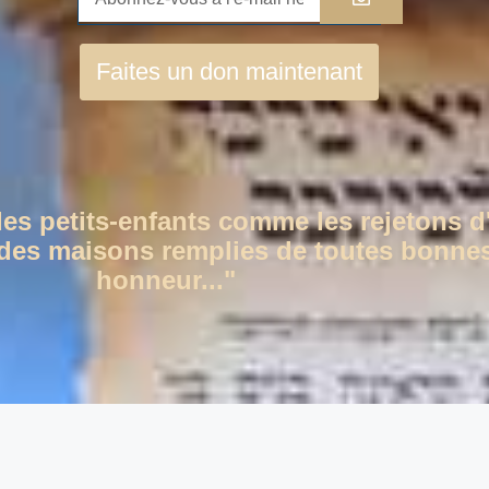
Faites un don maintenant
des petits-enfants comme les rejetons d
c des maisons remplies de toutes bonnes
honneur..."