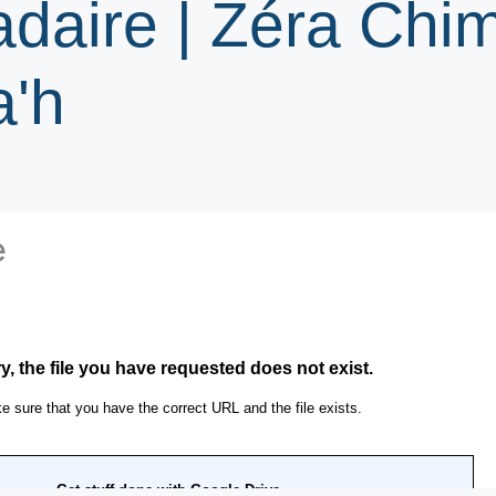
adaire | Zéra Chi
a'h