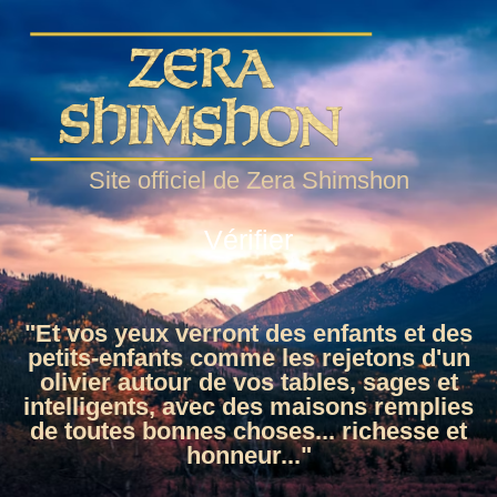
Site officiel de Zera Shimshon
Vérifier
"Et vos yeux verront des enfants et des
petits-enfants comme les rejetons d'un
olivier autour de vos tables, sages et
intelligents, avec des maisons remplies
de toutes bonnes choses... richesse et
honneur..."