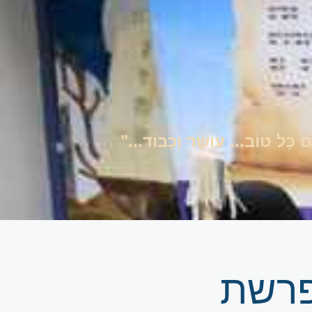
ים כָּל טוֹב... עוֹשֶׁר וְכָבוֹד..."
פרשת