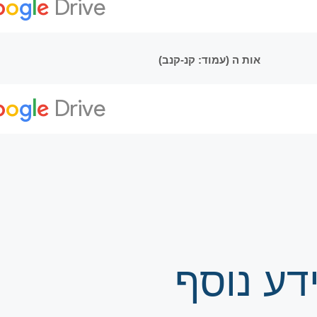
אות ה (עמוד: קנ-קנב)
דע נוסף