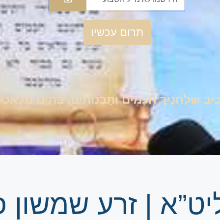
תרום עכשיו
סָבִיב שְׁלַחְנֶיךָ חֲכָמִים וְתַבְנוּתִים, בָּתִים מְלָאכִ
יט”א | זרע שמשון 