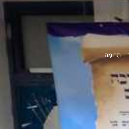
תְרוּמָה