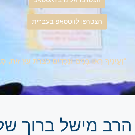
הצטרפו לווטסאפ בעברית
"וְעֵינֶיךָ רָאוּ בָּנִים וְנָכָדִים כְּצֶרֶת עֵץ זַית, 
הרב מישל ברוך של