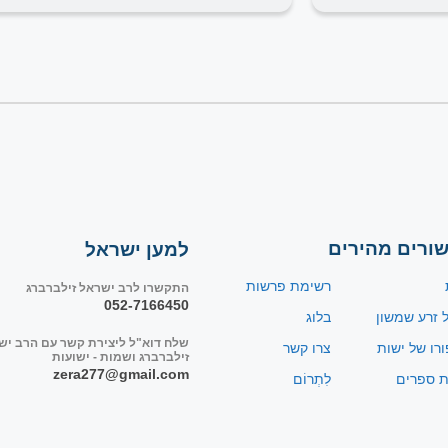
שורים מהירים
למען ישראל
רשימת פרשות
התקשרו לרב ישראל זילברברג
052-7166450
ל זרע שמשון
בלוג
שלח דוא"ל ליצירת קשר עם הרב יש
ורו של ישות
צרו קשר
זילברברג ושמות - ישועות
zera277@gmail.com
ת ספרים
לִתְרוֹם