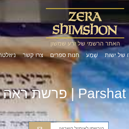
האתר הרשמי של זרע שמשון
ו של ישות
שֶׁמַע
חנות ספרים
צרו קשר
ניוזלטר
Pa | פרשת ראה