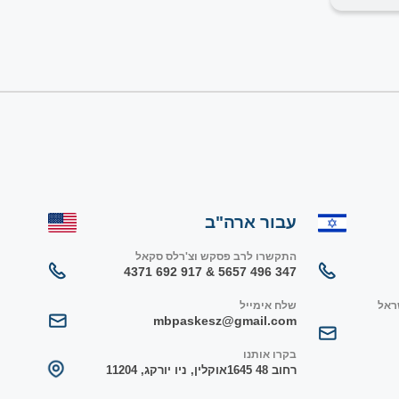
עבור ארה"ב
התקשרו לרב פסקש וצ'רלס סקאל
347 496 5657 & 917 692 4371
ראל
שלח אימייל
mbpaskesz@gmail.com
בקרו אותנו
רחוב 48 1645
אוקלין, ניו יורק
ג, 1
1204