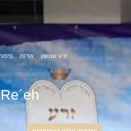
זרע שמשון
אוֹדוֹת
סיפור
rshat Re´eh
הצטרפו אלינו בוואטסאפ