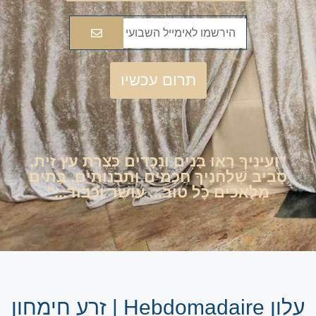
תרום עכשיו
"וְעֵינֶיךָ רָאוּ בָּנִים וְנָכָדִים כְּצֶרֶת עֵץ זַית,
סָבִיב שְׁלַחְנֶיךָ חֲכָמִים וְתַבְנוּתִים, בָּתִים
מְלָאכִים כָּל טוֹב... עוֹשֶׁר וְכָבוֹד..."
עלון Hebdomadaire | זרע חימחון