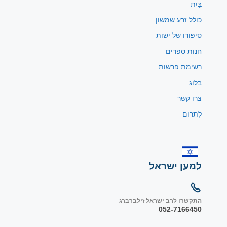
בַּיִת
כולל זרע שמשון
סיפורו של ישות
חנות ספרים
רשימת פרשות
בלוג
צרו קשר
לִתְרוֹם
למען ישראל
התקשרו לרב ישראל זילברברג
052-7166450