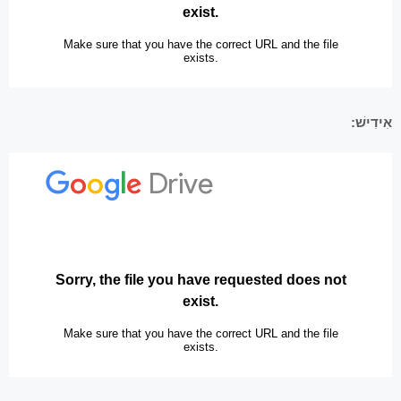
אִידִישׁ: