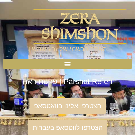
האתר הרשמי של זרע שמשון
Parshat Re´eh | פרשת ראה
הצטרפו אלינו בוואטסאפ
הצטרפו לווטסאפ בעברית