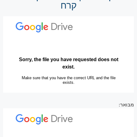
קרח
מבואר: