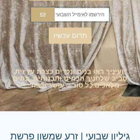
תרום עכשיו
"וְעֵינֶיךָ רָאוּ בָּנִים וְנָכָדִים כְּצֶרֶת עֵץ זַית,
סָבִיב שְׁלַחְנֶיךָ חֲכָמִים וְתַבְנוּתִים, בָּתִים
מְלָאכִים כָּל טוֹב... עוֹשֶׁר וְכָבוֹד..."
גיליון שבועי | זרע שמשון פרשת