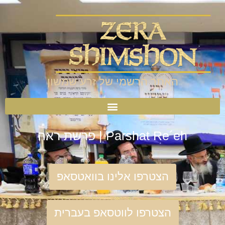
האתר הרשמי של זרע שמשון
Parshat Re´eh | פרשת ראה
הצטרפו אלינו בוואטסאפ
הצטרפו לווטסאפ בעברית