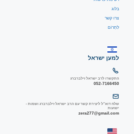
בלוג
צרו קשר
לִתְרוֹם
למען ישראל
התקשרו לרב ישראל זילברברג
052-7166450
שלח דוא"ל ליצירת קשר עם הרב ישראל זילברברג ושמות -
ישועות
zera277@gmail.com