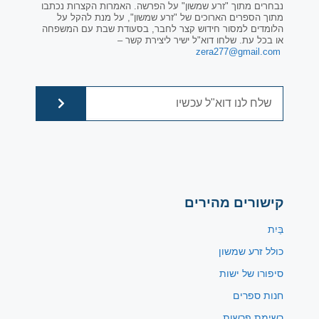
נבחרים מתוך "זרע שמשון" על הפרשה. האמרות הקצרות נכתבו
מתוך הספרים הארוכים של "זרע שמשון", על מנת להקל על
הלומדים למסור חידוש קצר לחבר, בסעודת שבת עם המשפחה
או בכל עת. שלחו דוא"ל ישיר ליצירת קשר –
zera277@gmail.com
קישורים מהירים
בַּיִת
כולל זרע שמשון
סיפורו של ישות
חנות ספרים
רשימת פרשות