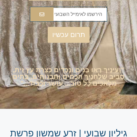
תרום עכשיו
"וְעֵינֶיךָ רָאוּ בָּנִים וְנָכָדִים כְּצֶרֶת עֵץ זַית,
סָבִיב שְׁלַחְנֶיךָ חֲכָמִים וְתַבְנוּתִים, בָּתִים
מְלָאכִים כָּל טוֹב... עוֹשֶׁר וְכָבוֹד..."
גיליון שבועי | זרע שמשון פרשת