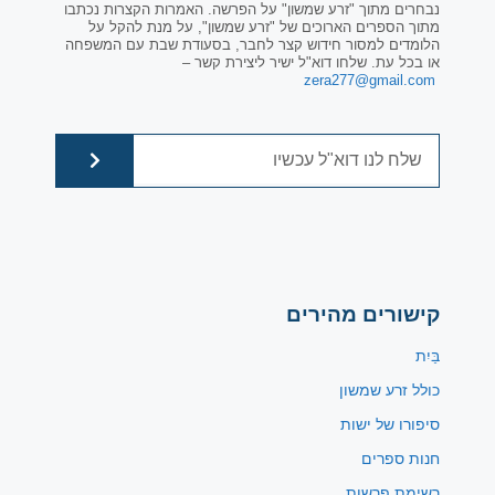
נבחרים מתוך "זרע שמשון" על הפרשה. האמרות הקצרות נכתבו
מתוך הספרים הארוכים של "זרע שמשון", על מנת להקל על
הלומדים למסור חידוש קצר לחבר, בסעודת שבת עם המשפחה
או בכל עת. שלחו דוא"ל ישיר ליצירת קשר –
zera277@gmail.com
קישורים מהירים
בַּיִת
כולל זרע שמשון
סיפורו של ישות
חנות ספרים
רשימת פרשות