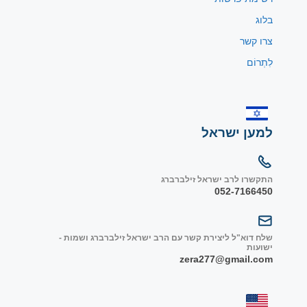
בלוג
צרו קשר
לִתְרוֹם
למען ישראל
התקשרו לרב ישראל זילברברג
052-7166450
שלח דוא"ל ליצירת קשר עם הרב ישראל זילברברג ושמות -
ישועות
zera277@gmail.com