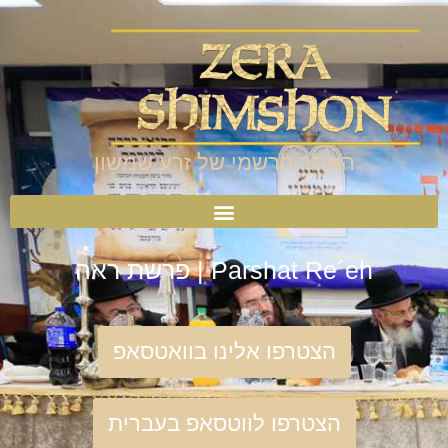
האתר הרשמי של זרע שמשון
Parshat Re´eh | פרשת ראה
הצטרפו אלינו בוואטסאפ
הצטרפו לווטסאפ בעברית