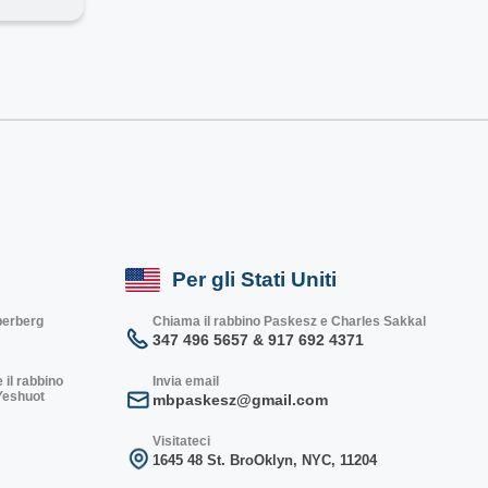
Per gli Stati Uniti
lberberg
Chiama il rabbino Paskesz e Charles Sakkal
347 496 5657 & 917 692 4371
 il rabbino
Invia email
 Yeshuot
mbpaskesz@gmail.com
Visitateci
1645 48 St. Bro
Oklyn, NY
C, 1
1204