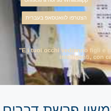
הצטרפו לוואטסאפ בעברית
"E i tuoi occhi vedranno figli e 
intelligenti, con c
שמשון פרשת דברים