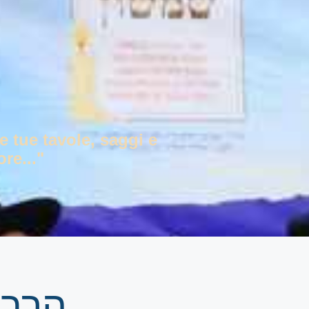
e tue tavole, saggi e
re..."
הרב 