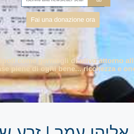
Fai una donazione ora
nipoti come germogli di ulivo attorno all
ase piene di ogni bene... ricchezza e ono
אליהו עמר | זרע 