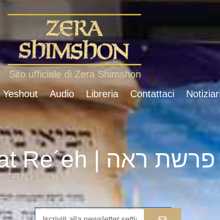
Sito ufficiale di Zera Shimshon
i Yeshout
Audio
Libreria
Contattaci
Notiziar
Parshat Re´eh | פרשת ראה