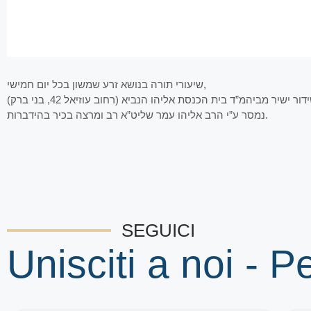
שיעורי תורה בנושא זרע שמשון בכל יום חמישי,
נמסר ע”י הרב אליהו עמר שליט”א רב ומרצה בכיר בהידברות.
SEGUICI
Unisciti a noi - P