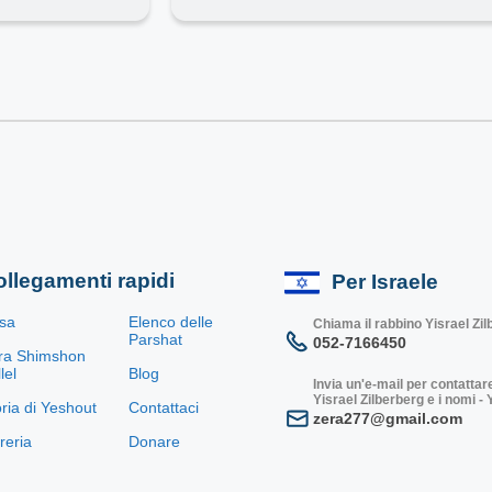
llegamenti rapidi
Per Israele
sa
Elenco delle
Chiama il rabbino Yisrael Zi
Parshat
052-7166450
ra Shimshon
lel
Blog
Invia un'e-mail per contattare
Yisrael Zilberberg e i nomi -
oria di Yeshout
Contattaci
zera277@gmail.com
breria
Donare