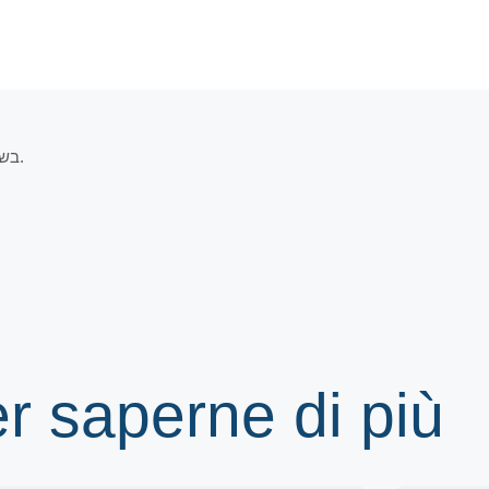
בשידור ישיר מביהמ”ד בית הכנסת אליהו הנביא (רחוב עוזיאל 42, בני ברק).
er saperne di più