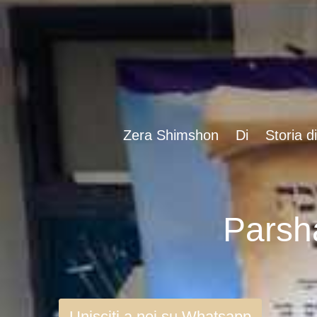
Zera Shimshon
Di
Storia d
Unisciti a noi su Whatsapp