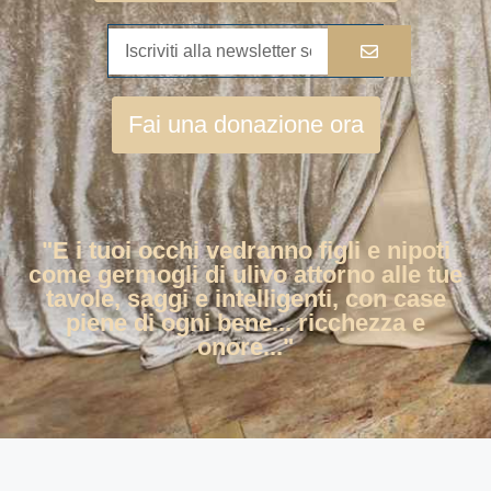
Fai una donazione ora
"E i tuoi occhi vedranno figli e nipoti
come germogli di ulivo attorno alle tue
tavole, saggi e intelligenti, con case
piene di ogni bene... ricchezza e
onore..."