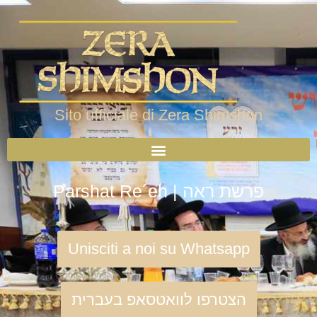
Sito ufficiale di Zera Shimshon
Parshat Re´eh | פרשת ראה
Unisciti a noi su Whatsapp
הצטרפו לוואטסאפ בעברית